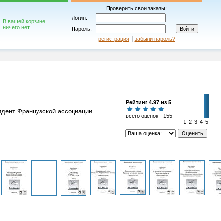
Проверить свои заказы:
Логин:
В вашей корзине
ничего нет
Пароль:
|
регистрация
забыли пароль?
Рейтинг 4.97 из 5
идент Французской ассоциации
всего оценок - 155
1
2
3
4
5