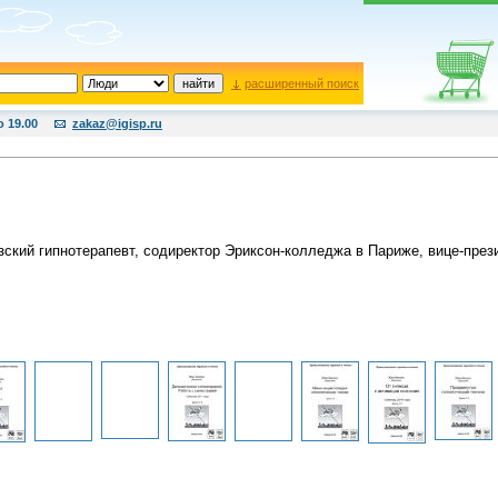
расширенный поиск
о 19.00
zakaz@igisp.ru
ский гипнотерапевт, содиректор Эриксон-колледжа в Париже, вице-през