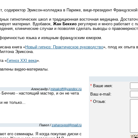
т, содиректор Эриксон-колледжа в Париже, вице-президент Французской
дных гипнотических школ и традиционная восточная медицина. Достаточн
рирует материал. Вдобавок,
Жан Беккио
регулярно и много работает с п
ведения, клинические случаи и позволяя сделать выводы о правомерност
форичностью языка и изящным французским юмором.
сана книга «
Новый гипноз: Практическое руководство
», плод их опыта
Милтона Эриксона.
га «
Гипноз XXI века
».
тавлены видео-материалы.
*
Ваше имя:
Александр /
minakoff@yandex.ru
 Беччио - настоящий мастер, и он не чета
Ваш e-mail:
*
Отзыв:
и не только...
Павел /
zaharovpol@mail.ru
ют его семинары. Я когда покупаю диски с