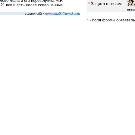
лово Жана и его переводчика М.Р.
*
Защита от спама:
 21 век и есть более совершенные
введ
romeomalik /
romeomalik@gmail.com
*
- поля формы обязатель