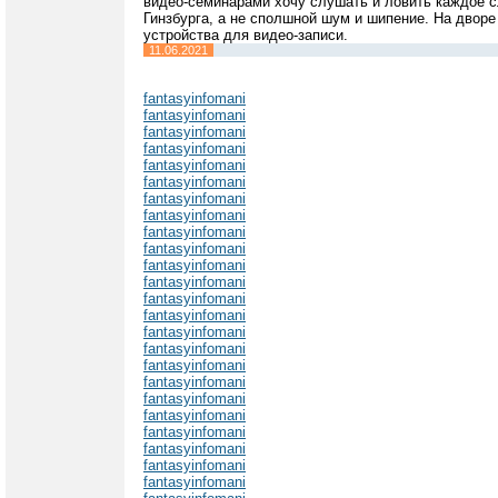
видео-семинарами хочу слушать и ловить каждое с
Гинзбурга, а не сполшной шум и шипение. На дворе
устройства для видео-записи.
11.06.2021
fantasyinfomani
fantasyinfomani
fantasyinfomani
fantasyinfomani
fantasyinfomani
fantasyinfomani
fantasyinfomani
fantasyinfomani
fantasyinfomani
fantasyinfomani
fantasyinfomani
fantasyinfomani
fantasyinfomani
fantasyinfomani
fantasyinfomani
fantasyinfomani
fantasyinfomani
fantasyinfomani
fantasyinfomani
fantasyinfomani
fantasyinfomani
fantasyinfomani
fantasyinfomani
fantasyinfomani