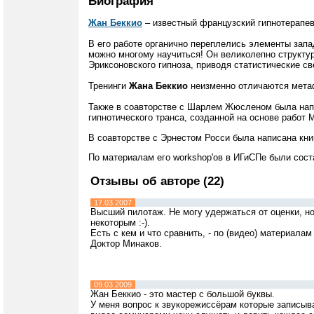
Биография
Жан Беккио
– известный французский гипнотерапев
В его работе органично переплелись элементы запа
можно многому научиться! Он великолепно структу
Эриксоновского гипноза, приводя статистические с
Тренинги
Жана Беккио
неизменно отличаются мета
Также в соавторстве с Шарлем Жюсленом была напи
гипнотического транса, созданной на основе работ 
В соавторстве с Эрнестом Росси была написана кни
По материалам его workshop'ов в ИГиСПе были сос
Отзывы об авторе (22)
17.03.2007
Высший пилотаж. Не могу удержаться от оценки, но
некоторым :-).
Есть с кем и что сравнить, - по (видео) материалам 
Доктор Минаков.
09.03.2009
Жан Беккио - это мастер с большой буквы.
У меня вопрос к звукорежиссёрам которые записыва