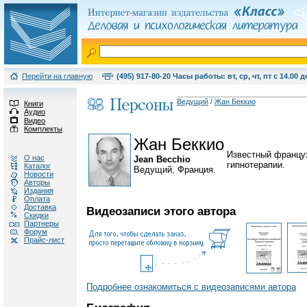
Перейти на главную
(495) 917-80-20 Часы работы: вт, ср, чт, пт с 14.00 д
Ведущий
/
Жан Беккио
Книги
Аудио
Видео
Комплекты
Жан Беккио
Известный француз
О нас
Jean Becchio
гипнотерапии.
Каталог
Ведущий, Франция.
Новости
Авторы
Издания
Оплата
Доставка
Видеозаписи этого автора
Скидки
Партнеры
Форум
Прайс-лист
Подробнее ознакомиться с видеозаписями автора