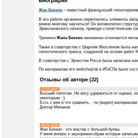
Биография
Жан Беккио
– известный французский гипнотерапев
В его работе органично переплелись элементы запа
можно многому научиться! Он великолепно структу
Эриксоновского гипноза, приводя статистические с
Тренинги
Жана Беккио
неизменно отличаются мета
Также в соавторстве с Шарлем Жюсленом была напи
гипнотического транса, созданной на основе работ 
В соавторстве с Эрнестом Росси была написана кни
По материалам его workshop'ов в ИГиСПе были сос
Отзывы об авторе (22)
17.03.2007
Высший пилотаж. Не могу удержаться от оценки, но
некоторым :-).
Есть с кем и что сравнить, - по (видео) материалам 
Доктор Минаков.
09.03.2009
Жан Беккио - это мастер с большой буквы.
У меня вопрос к звукорежиссёрам которые записыва