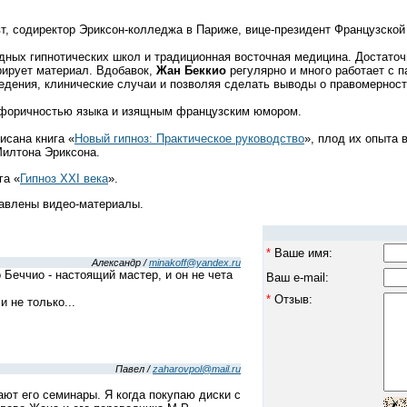
т, содиректор Эриксон-колледжа в Париже, вице-президент Французской
дных гипнотических школ и традиционная восточная медицина. Достаточн
рирует материал. Вдобавок,
Жан Беккио
регулярно и много работает с п
ведения, клинические случаи и позволяя сделать выводы о правомерност
форичностью языка и изящным французским юмором.
сана книга «
Новый гипноз: Практическое руководство
», плод их опыта
Милтона Эриксона.
га «
Гипноз XXI века
».
тавлены видео-материалы.
*
Ваше имя:
Александр /
minakoff@yandex.ru
 Беччио - настоящий мастер, и он не чета
Ваш e-mail:
*
Отзыв:
и не только...
Павел /
zaharovpol@mail.ru
ют его семинары. Я когда покупаю диски с