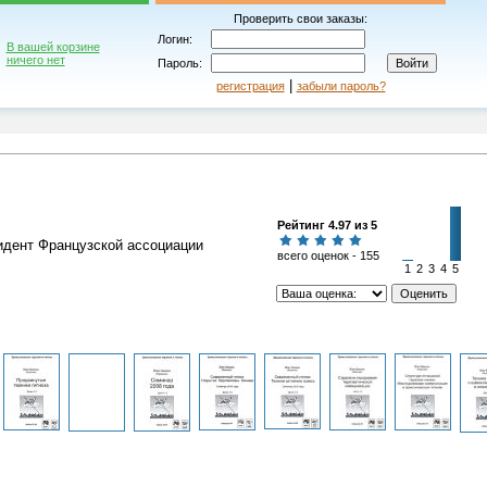
Проверить свои заказы:
Логин:
В вашей корзине
ничего нет
Пароль:
|
регистрация
забыли пароль?
Рейтинг 4.97 из 5
идент Французской ассоциации
всего оценок - 155
1
2
3
4
5