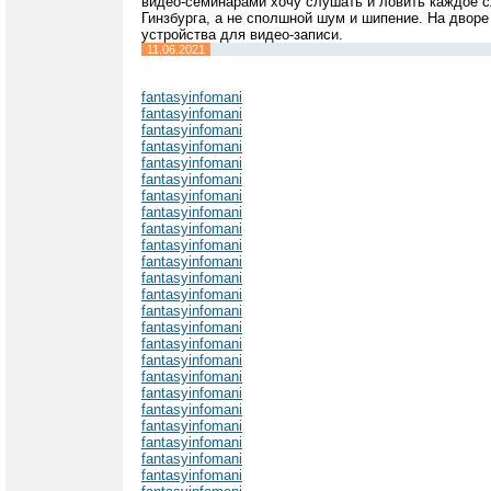
видео-семинарами хочу слушать и ловить каждое с
Гинзбурга, а не сполшной шум и шипение. На дворе
устройства для видео-записи.
11.06.2021
fantasyinfomani
fantasyinfomani
fantasyinfomani
fantasyinfomani
fantasyinfomani
fantasyinfomani
fantasyinfomani
fantasyinfomani
fantasyinfomani
fantasyinfomani
fantasyinfomani
fantasyinfomani
fantasyinfomani
fantasyinfomani
fantasyinfomani
fantasyinfomani
fantasyinfomani
fantasyinfomani
fantasyinfomani
fantasyinfomani
fantasyinfomani
fantasyinfomani
fantasyinfomani
fantasyinfomani