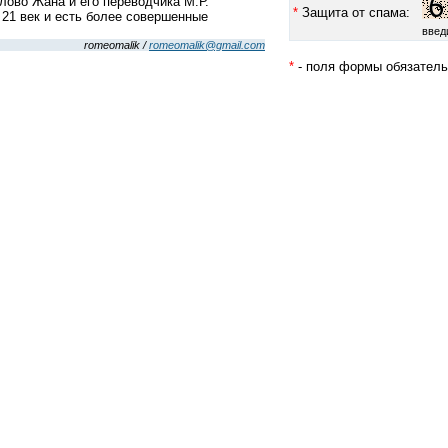
лово Жана и его переводчика М.Р.
*
Защита от спама:
 21 век и есть более совершенные
введ
romeomalik /
romeomalik@gmail.com
*
- поля формы обязатель