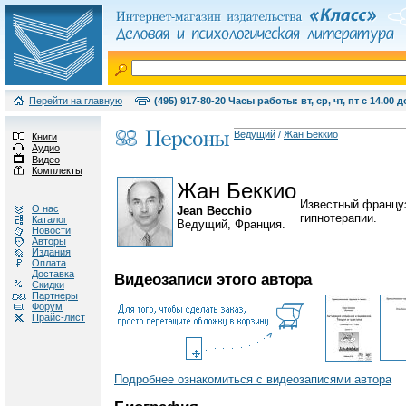
Перейти на главную
(495) 917-80-20 Часы работы: вт, ср, чт, пт с 14.00 д
Ведущий
/
Жан Беккио
Книги
Аудио
Видео
Комплекты
Жан Беккио
Известный француз
О нас
Jean Becchio
гипнотерапии.
Каталог
Ведущий, Франция.
Новости
Авторы
Издания
Оплата
Доставка
Видеозаписи этого автора
Скидки
Партнеры
Форум
Прайс-лист
Подробнее ознакомиться с видеозаписями автора