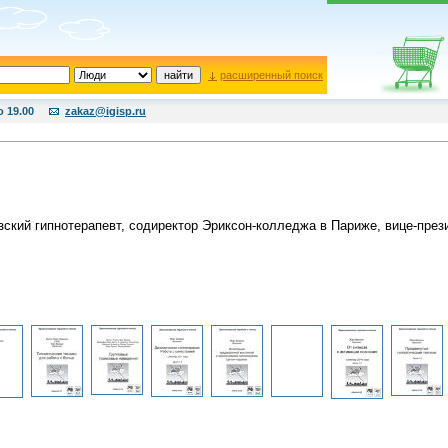
расширенный поиск
о 19.00
zakaz@igisp.ru
ский гипнотерапевт, содиректор Эриксон-колледжа в Париже, вице-през