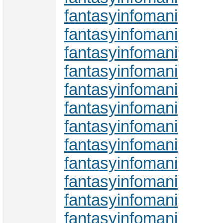
fantasyinfomani
fantasyinfomani
fantasyinfomani
fantasyinfomani
fantasyinfomani
fantasyinfomani
fantasyinfomani
fantasyinfomani
fantasyinfomani
fantasyinfomani
fantasyinfomani
fantasyinfomani