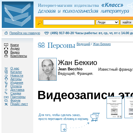
Перейти на главную
(495) 917-80-20 Часы работы: вт, ср, чт, пт с 14.00 д
Ведущий
/
Жан Беккио
Книги
Аудио
Видео
Комплекты
Жан Беккио
О нас
Jean Becchio
Известный француз
Каталог
Ведущий, Франция.
Новости
Авторы
Издания
Оплата
Доставка
Видеозаписи эт
Скидки
Партнеры
Форум
Прайс-лист