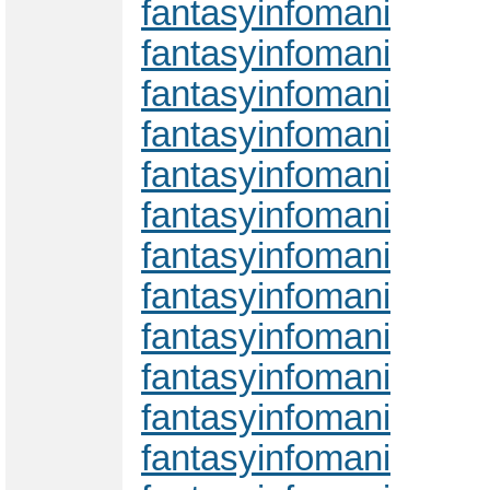
fantasyinfomani
fantasyinfomani
fantasyinfomani
fantasyinfomani
fantasyinfomani
fantasyinfomani
fantasyinfomani
fantasyinfomani
fantasyinfomani
fantasyinfomani
fantasyinfomani
fantasyinfomani