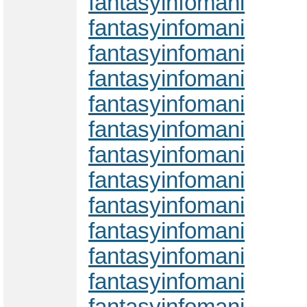
fantasyinfomani
fantasyinfomani
fantasyinfomani
fantasyinfomani
fantasyinfomani
fantasyinfomani
fantasyinfomani
fantasyinfomani
fantasyinfomani
fantasyinfomani
fantasyinfomani
fantasyinfomani
fantasyinfomani