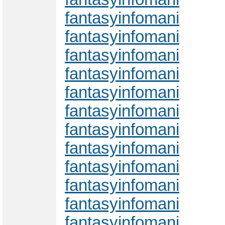
fantasyinfomani
fantasyinfomani
fantasyinfomani
fantasyinfomani
fantasyinfomani
fantasyinfomani
fantasyinfomani
fantasyinfomani
fantasyinfomani
fantasyinfomani
fantasyinfomani
fantasyinfomani