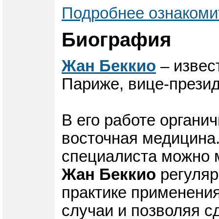
Подробнее ознакоми
Биография
Жан Беккио
– извес
Париже, вице-презид
В его работе органи
восточная медицина.
специалиста можно м
Жан Беккио
регуляр
практике применения
случаи и позволяя с