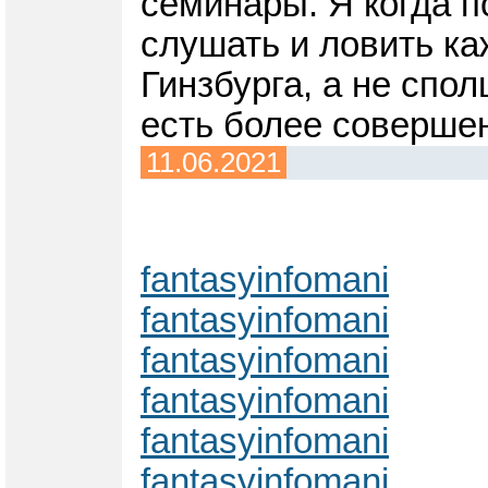
семинары. Я когда п
слушать и ловить ка
Гинзбурга, а не спо
есть более совершен
11.06.2021
fantasyinfomani
fantasyinfomani
fantasyinfomani
fantasyinfomani
fantasyinfomani
fantasyinfomani