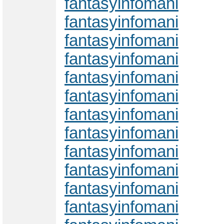
fantasyinfomani
fantasyinfomani
fantasyinfomani
fantasyinfomani
fantasyinfomani
fantasyinfomani
fantasyinfomani
fantasyinfomani
fantasyinfomani
fantasyinfomani
fantasyinfomani
fantasyinfomani