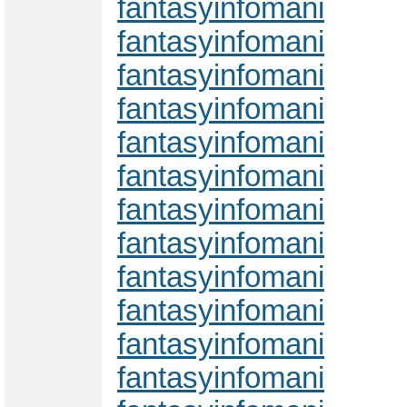
fantasyinfomani
fantasyinfomani
fantasyinfomani
fantasyinfomani
fantasyinfomani
fantasyinfomani
fantasyinfomani
fantasyinfomani
fantasyinfomani
fantasyinfomani
fantasyinfomani
fantasyinfomani