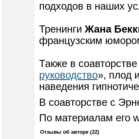
подходов в наших ус
Тренинги
Жана Бекк
французским юморо
Также в соавторств
руководство
», плод 
наведения гипнотиче
В соавторстве с Эрн
По материалам его 
Отзывы об авторе (22)