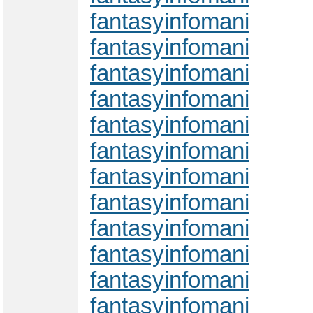
fantasyinfomani
fantasyinfomani
fantasyinfomani
fantasyinfomani
fantasyinfomani
fantasyinfomani
fantasyinfomani
fantasyinfomani
fantasyinfomani
fantasyinfomani
fantasyinfomani
fantasyinfomani