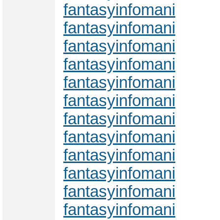
fantasyinfomani
fantasyinfomani
fantasyinfomani
fantasyinfomani
fantasyinfomani
fantasyinfomani
fantasyinfomani
fantasyinfomani
fantasyinfomani
fantasyinfomani
fantasyinfomani
fantasyinfomani