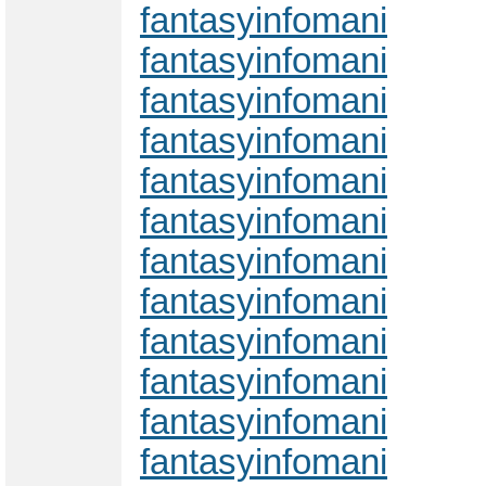
fantasyinfomani
fantasyinfomani
fantasyinfomani
fantasyinfomani
fantasyinfomani
fantasyinfomani
fantasyinfomani
fantasyinfomani
fantasyinfomani
fantasyinfomani
fantasyinfomani
fantasyinfomani