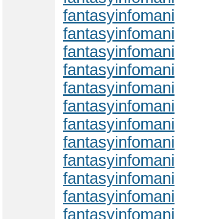
fantasyinfomani
fantasyinfomani
fantasyinfomani
fantasyinfomani
fantasyinfomani
fantasyinfomani
fantasyinfomani
fantasyinfomani
fantasyinfomani
fantasyinfomani
fantasyinfomani
fantasyinfomani