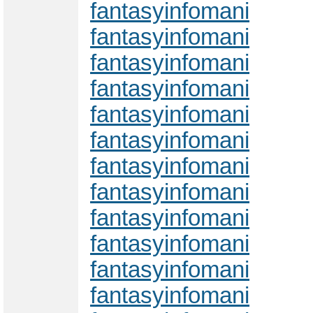
fantasyinfomani
fantasyinfomani
fantasyinfomani
fantasyinfomani
fantasyinfomani
fantasyinfomani
fantasyinfomani
fantasyinfomani
fantasyinfomani
fantasyinfomani
fantasyinfomani
fantasyinfomani