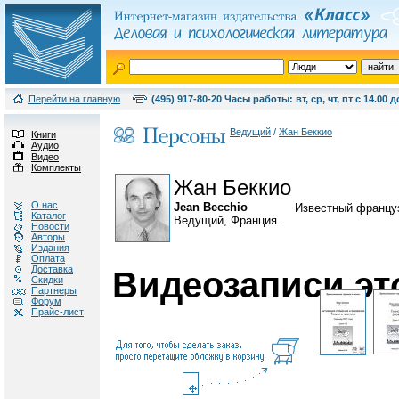
Перейти на главную
(495) 917-80-20 Часы работы: вт, ср, чт, пт с 14.00 д
Ведущий
/
Жан Беккио
Книги
Аудио
Видео
Комплекты
Жан Беккио
О нас
Jean Becchio
Известный француз
Каталог
Ведущий, Франция.
Новости
Авторы
Издания
Оплата
Доставка
Видеозаписи эт
Скидки
Партнеры
Форум
Прайс-лист