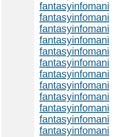
fantasyinfomani
fantasyinfomani
fantasyinfomani
fantasyinfomani
fantasyinfomani
fantasyinfomani
fantasyinfomani
fantasyinfomani
fantasyinfomani
fantasyinfomani
fantasyinfomani
fantasyinfomani