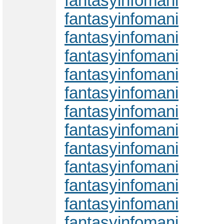
fantasyinfomani
fantasyinfomani
fantasyinfomani
fantasyinfomani
fantasyinfomani
fantasyinfomani
fantasyinfomani
fantasyinfomani
fantasyinfomani
fantasyinfomani
fantasyinfomani
fantasyinfomani
fantasyinfomani