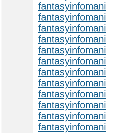
fantasyinfomani
fantasyinfomani
fantasyinfomani
fantasyinfomani
fantasyinfomani
fantasyinfomani
fantasyinfomani
fantasyinfomani
fantasyinfomani
fantasyinfomani
fantasyinfomani
fantasyinfomani