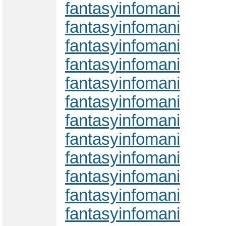
fantasyinfomani
fantasyinfomani
fantasyinfomani
fantasyinfomani
fantasyinfomani
fantasyinfomani
fantasyinfomani
fantasyinfomani
fantasyinfomani
fantasyinfomani
fantasyinfomani
fantasyinfomani