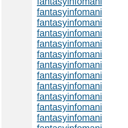
fantasyinfomani
fantasyinfomani
fantasyinfomani
fantasyinfomani
fantasyinfomani
fantasyinfomani
fantasyinfomani
fantasyinfomani
fantasyinfomani
fantasyinfomani
fantasyinfomani
fantasyinfomani