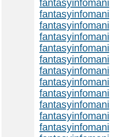
fantasyinfomani
fantasyinfomani
fantasyinfomani
fantasyinfomani
fantasyinfomani
fantasyinfomani
fantasyinfomani
fantasyinfomani
fantasyinfomani
fantasyinfomani
fantasyinfomani
fantasyinfomani