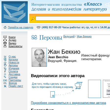
Перейти на главную
(495) 917-80-20 Часы работы: вт, ср, чт, пт с 14.00 д
Ведущий
/
Жан Беккио
Книги
Аудио
Видео
Комплекты
Жан Беккио
Известный француз
О нас
Jean Becchio
гипнотерапии.
Каталог
Ведущий, Франция.
Новости
Авторы
Издания
Оплата
Доставка
Видеозаписи этого автора
Скидки
Партнеры
Форум
Прайс-лист
Подробнее ознакомиться с видеозаписями автора