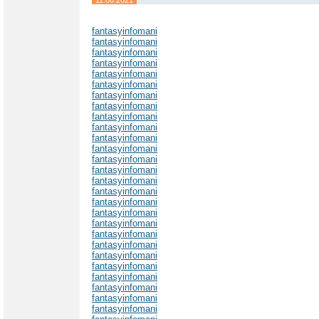
fantasyinfomani
fantasyinfomani
fantasyinfomani
fantasyinfomani
fantasyinfomani
fantasyinfomani
fantasyinfomani
fantasyinfomani
fantasyinfomani
fantasyinfomani
fantasyinfomani
fantasyinfomani
fantasyinfomani
fantasyinfomani
fantasyinfomani
fantasyinfomani
fantasyinfomani
fantasyinfomani
fantasyinfomani
fantasyinfomani
fantasyinfomani
fantasyinfomani
fantasyinfomani
fantasyinfomani
fantasyinfomani
fantasyinfomani
fantasyinfomani