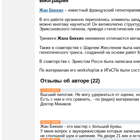
Биография
Жан Беккио
– известный французский гипнотерапев
В его работе органично переплелись элементы запа
можно многому научиться! Он великолепно структу
Эриксоновского гипноза, приводя статистические с
Тренинги
Жана Беккио
неизменно отличаются мета
Также в соавторстве с Шарлем Жюсленом была напи
гипнотического транса, созданной на основе работ 
В соавторстве с Эрнестом Росси была написана кни
По материалам его workshop'ов в ИГиСПе были сос
Отзывы об авторе (22)
17.03.2007
Высший пилотаж. Не могу удержаться от оценки, но 
Есть с кем и что сравнить, - по (видео) материалам 
Доктор Минаков.
09.03.2009
Жан Беккио - это мастер с большой буквы.
У меня вопрос к звукорежиссёрам которые записыва
не сполшной шум и шипение. На дворе 21 век и ест
11.06.2021