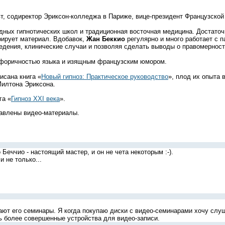
т, содиректор Эриксон-колледжа в Париже, вице-президент Французской
дных гипнотических школ и традиционная восточная медицина. Достаточн
рирует материал. Вдобавок,
Жан Беккио
регулярно и много работает с п
ведения, клинические случаи и позволяя сделать выводы о правомерност
форичностью языка и изящным французским юмором.
сана книга «
Новый гипноз: Практическое руководство
», плод их опыта
Милтона Эриксона.
га «
Гипноз XXI века
».
тавлены видео-материалы.
Беччио - настоящий мастер, и он не чета некоторым :-).
и не только...
ют его семинары. Я когда покупаю диски с видео-семинарами хочу слуша
ь более совершенные устройства для видео-записи.