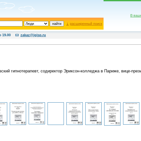
В ваш
расширенный поиск
о 19.00
zakaz@igisp.ru
ский гипнотерапевт, содиректор Эриксон-колледжа в Париже, вице-през