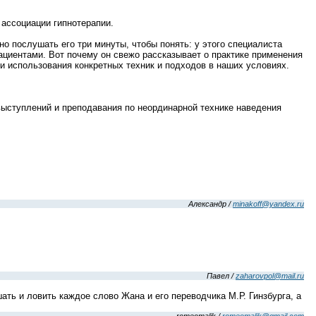
 ассоциации гипнотерапии.
о послушать его три минуты, чтобы понять: у этого специалиста
ациентами. Вот почему он свежо рассказывает о практике применения
и использования конкретных техник и подходов в наших условиях.
 выступлений и преподавания по неординарной технике наведения
Александр /
minakoff@yandex.ru
Павел /
zaharovpol@mail.ru
ть и ловить каждое слово Жана и его переводчика М.Р. Гинзбурга, а
romeomalik /
romeomalik@gmail.com