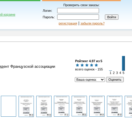
Проверить свои заказы:
Логин:
ей корзине
Пароль:
|
регистрация
забыли пароль?
Рейтинг 4.97 из 5
идент Французской ассоциации
всего оценок - 155
1
2
3
4
5