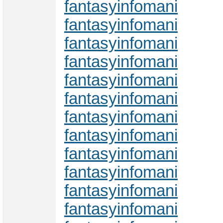
fantasyinfomani
fantasyinfomani
fantasyinfomani
fantasyinfomani
fantasyinfomani
fantasyinfomani
fantasyinfomani
fantasyinfomani
fantasyinfomani
fantasyinfomani
fantasyinfomani
fantasyinfomani