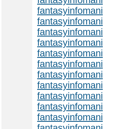
fantasyinfomani
fantasyinfomani
fantasyinfomani
fantasyinfomani
fantasyinfomani
fantasyinfomani
fantasyinfomani
fantasyinfomani
fantasyinfomani
fantasyinfomani
fantasyinfomani
fantasyinfomani