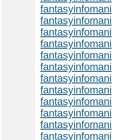
fantasyinfomani
fantasyinfomani
fantasyinfomani
fantasyinfomani
fantasyinfomani
fantasyinfomani
fantasyinfomani
fantasyinfomani
fantasyinfomani
fantasyinfomani
fantasyinfomani
fantasyinfomani