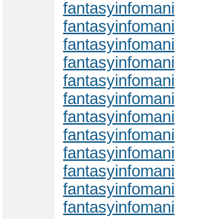
fantasyinfomani
fantasyinfomani
fantasyinfomani
fantasyinfomani
fantasyinfomani
fantasyinfomani
fantasyinfomani
fantasyinfomani
fantasyinfomani
fantasyinfomani
fantasyinfomani
fantasyinfomani