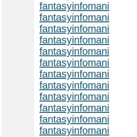
fantasyinfomani
fantasyinfomani
fantasyinfomani
fantasyinfomani
fantasyinfomani
fantasyinfomani
fantasyinfomani
fantasyinfomani
fantasyinfomani
fantasyinfomani
fantasyinfomani
fantasyinfomani