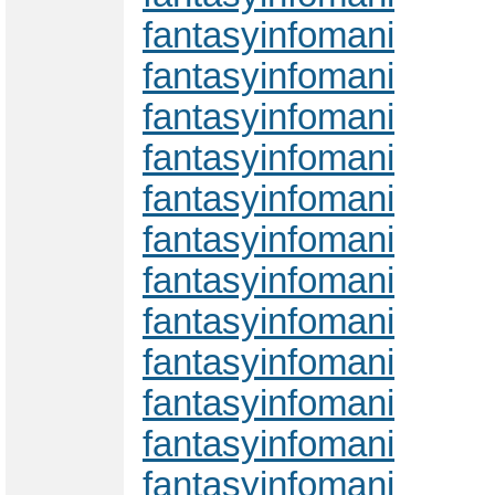
fantasyinfomani
fantasyinfomani
fantasyinfomani
fantasyinfomani
fantasyinfomani
fantasyinfomani
fantasyinfomani
fantasyinfomani
fantasyinfomani
fantasyinfomani
fantasyinfomani
fantasyinfomani