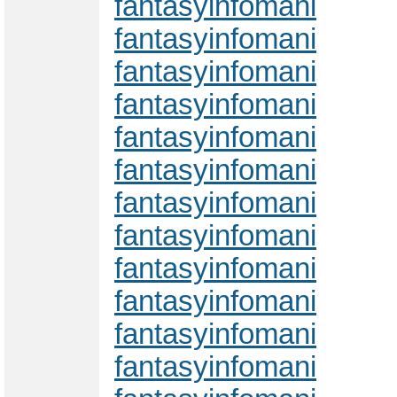
fantasyinfomani
fantasyinfomani
fantasyinfomani
fantasyinfomani
fantasyinfomani
fantasyinfomani
fantasyinfomani
fantasyinfomani
fantasyinfomani
fantasyinfomani
fantasyinfomani
fantasyinfomani