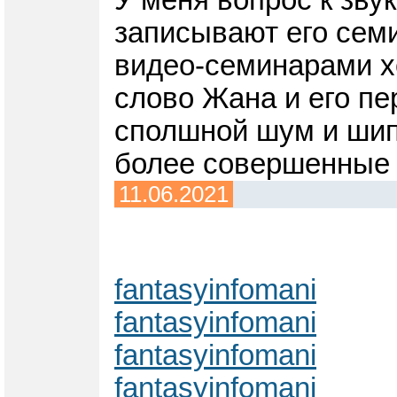
записывают его семи
видео-семинарами х
слово Жана и его пер
сполшной шум и шипе
более совершенные 
11.06.2021
fantasyinfomani
fantasyinfomani
fantasyinfomani
fantasyinfomani