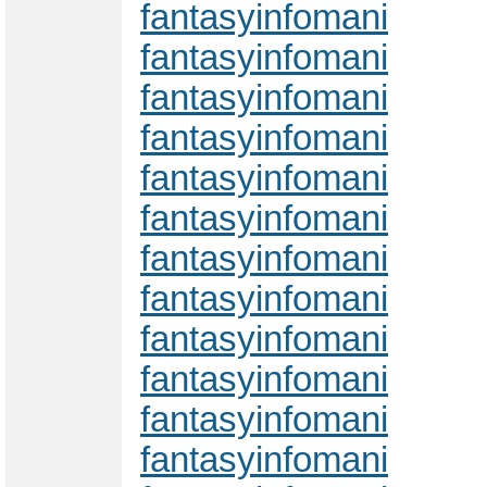
fantasyinfomani
fantasyinfomani
fantasyinfomani
fantasyinfomani
fantasyinfomani
fantasyinfomani
fantasyinfomani
fantasyinfomani
fantasyinfomani
fantasyinfomani
fantasyinfomani
fantasyinfomani