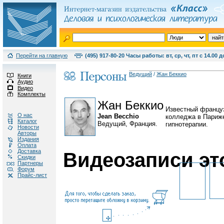
Перейти на главную
(495) 917-80-20 Часы работы: вт, ср, чт, пт с 14.00 д
Ведущий
/
Жан Беккио
Книги
Аудио
Видео
Комплекты
Жан Беккио
Известный француз
О нас
Jean Becchio
колледжа в Париже
Каталог
Ведущий, Франция.
гипнотерапии.
Новости
Авторы
Издания
Оплата
Доставка
Видеозаписи эт
Скидки
Партнеры
Форум
Прайс-лист