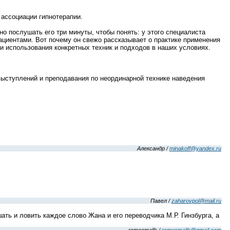
 ассоциации гипнотерапии.
о послушать его три минуты, чтобы понять: у этого специалиста
ациентами. Вот почему он свежо рассказывает о практике применения
и использования конкретных техник и подходов в наших условиях.
 выступлений и преподавания по неординарной технике наведения
Александр /
minakoff@yandex.ru
Павел /
zaharovpol@mail.ru
ть и ловить каждое слово Жана и его переводчика М.Р. Гинзбурга, а
romeomalik /
romeomalik@gmail.com