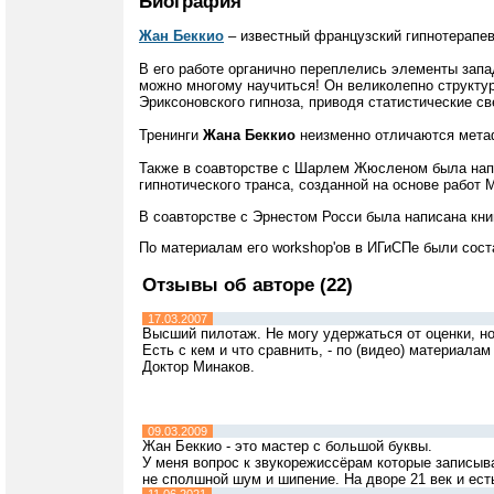
Биография
Жан Беккио
– известный французский гипнотерапев
В его работе органично переплелись элементы запа
можно многому научиться! Он великолепно структу
Эриксоновского гипноза, приводя статистические с
Тренинги
Жана Беккио
неизменно отличаются мета
Также в соавторстве с Шарлем Жюсленом была напи
гипнотического транса, созданной на основе работ 
В соавторстве с Эрнестом Росси была написана кни
По материалам его workshop'ов в ИГиСПе были сос
Отзывы об авторе (22)
17.03.2007
Высший пилотаж. Не могу удержаться от оценки, но 
Есть с кем и что сравнить, - по (видео) материалам 
Доктор Минаков.
09.03.2009
Жан Беккио - это мастер с большой буквы.
У меня вопрос к звукорежиссёрам которые записыва
не сполшной шум и шипение. На дворе 21 век и ест
11.06.2021