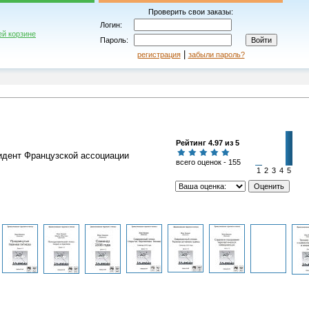
Проверить свои заказы:
Логин:
ей корзине
Пароль:
|
регистрация
забыли пароль?
Рейтинг 4.97 из 5
идент Французской ассоциации
всего оценок - 155
1
2
3
4
5