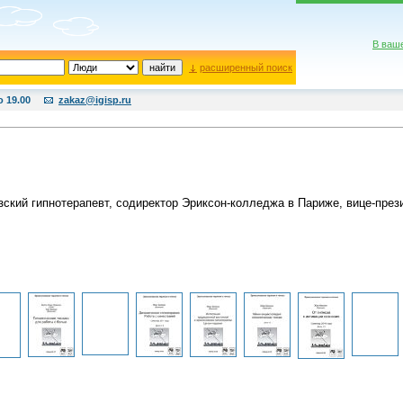
В ваш
расширенный поиск
о 19.00
zakaz@igisp.ru
ский гипнотерапевт, содиректор Эриксон-колледжа в Париже, вице-през