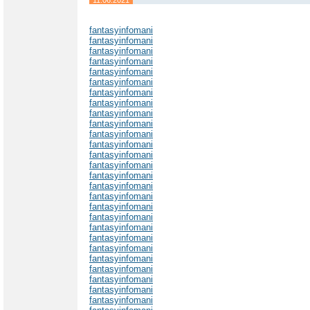
fantasyinfomani
fantasyinfomani
fantasyinfomani
fantasyinfomani
fantasyinfomani
fantasyinfomani
fantasyinfomani
fantasyinfomani
fantasyinfomani
fantasyinfomani
fantasyinfomani
fantasyinfomani
fantasyinfomani
fantasyinfomani
fantasyinfomani
fantasyinfomani
fantasyinfomani
fantasyinfomani
fantasyinfomani
fantasyinfomani
fantasyinfomani
fantasyinfomani
fantasyinfomani
fantasyinfomani
fantasyinfomani
fantasyinfomani
fantasyinfomani