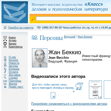
Перейти на главную
(495) 917-80-20 Часы работы: вт, ср, чт, пт с 14.00 д
Ведущий
/
Жан Беккио
Книги
Аудио
Видео
Комплекты
Жан Беккио
Известный француз
О нас
Jean Becchio
гипнотерапии.
Каталог
Ведущий, Франция.
Новости
Авторы
Издания
Оплата
Доставка
Видеозаписи этого автора
Скидки
Партнеры
Форум
Прайс-лист
Подробнее ознакомиться с видеозаписями автора