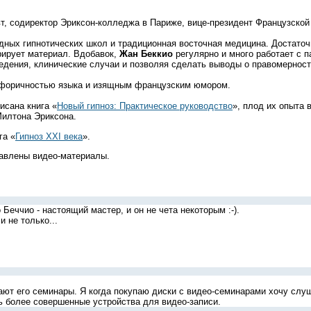
т, содиректор Эриксон-колледжа в Париже, вице-президент Французской
дных гипнотических школ и традиционная восточная медицина. Достаточн
рирует материал. Вдобавок,
Жан Беккио
регулярно и много работает с п
ведения, клинические случаи и позволяя сделать выводы о правомерност
форичностью языка и изящным французским юмором.
сана книга «
Новый гипноз: Практическое руководство
», плод их опыта
Милтона Эриксона.
га «
Гипноз XXI века
».
тавлены видео-материалы.
Беччио - настоящий мастер, и он не чета некоторым :-).
и не только...
ют его семинары. Я когда покупаю диски с видео-семинарами хочу слуша
ь более совершенные устройства для видео-записи.