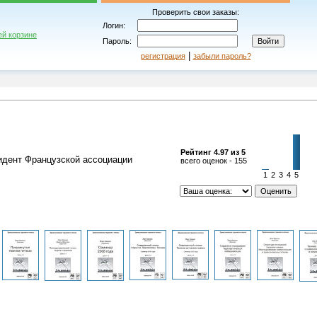
Проверить свои заказы:
Логин:
ей корзине
Пароль:
|
регистрация
забыли пароль?
Рейтинг 4.97 из 5
идент Французской ассоциации
всего оценок - 155
1
2
3
4
5