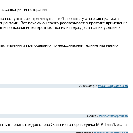
 ассоциации гипнотерапии.
о послушать его три минуты, чтобы понять: у этого специалиста
ациентами. Вот почему он свежо рассказывает о практике применения
и использования конкретных техник и подходов в наших условиях.
 выступлений и преподавания по неординарной технике наведения
Александр /
minakoff@yandex.ru
Павел /
zaharovpol@mail.ru
ть и ловить каждое слово Жана и его переводчика М.Р. Гинзбурга, а
romeomalik /
romeomalik@gmail.com