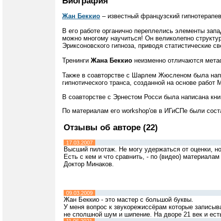
Биография
Жан Беккио
– известный французский гипнотерапев
В его работе органично переплелись элементы запа
можно многому научиться! Он великолепно структу
Эриксоновского гипноза, приводя статистические с
Тренинги
Жана Беккио
неизменно отличаются мета
Также в соавторстве с Шарлем Жюсленом была напи
гипнотического транса, созданной на основе работ 
В соавторстве с Эрнестом Росси была написана кни
По материалам его workshop'ов в ИГиСПе были сос
Отзывы об авторе (22)
17.03.2007
Высший пилотаж. Не могу удержаться от оценки, но 
Есть с кем и что сравнить, - по (видео) материалам 
Доктор Минаков.
09.03.2009
Жан Беккио - это мастер с большой буквы.
У меня вопрос к звукорежиссёрам которые записыва
не сполшной шум и шипение. На дворе 21 век и ест
11.06.2021