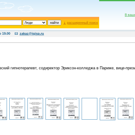
В ваш
расширенный поиск
о 19.00
zakaz@igisp.ru
ский гипнотерапевт, содиректор Эриксон-колледжа в Париже, вице-през