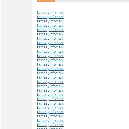
fantasyinfomani
fantasyinfomani
fantasyinfomani
fantasyinfomani
fantasyinfomani
fantasyinfomani
fantasyinfomani
fantasyinfomani
fantasyinfomani
fantasyinfomani
fantasyinfomani
fantasyinfomani
fantasyinfomani
fantasyinfomani
fantasyinfomani
fantasyinfomani
fantasyinfomani
fantasyinfomani
fantasyinfomani
fantasyinfomani
fantasyinfomani
fantasyinfomani
fantasyinfomani
fantasyinfomani
fantasyinfomani
fantasyinfomani
fantasyinfomani