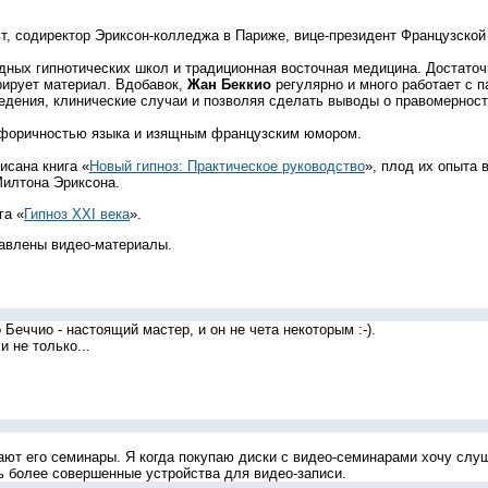
т, содиректор Эриксон-колледжа в Париже, вице-президент Французской
дных гипнотических школ и традиционная восточная медицина. Достаточн
рирует материал. Вдобавок,
Жан Беккио
регулярно и много работает с п
ведения, клинические случаи и позволяя сделать выводы о правомерност
форичностью языка и изящным французским юмором.
сана книга «
Новый гипноз: Практическое руководство
», плод их опыта
Милтона Эриксона.
га «
Гипноз XXI века
».
тавлены видео-материалы.
Беччио - настоящий мастер, и он не чета некоторым :-).
и не только...
ют его семинары. Я когда покупаю диски с видео-семинарами хочу слуша
ь более совершенные устройства для видео-записи.