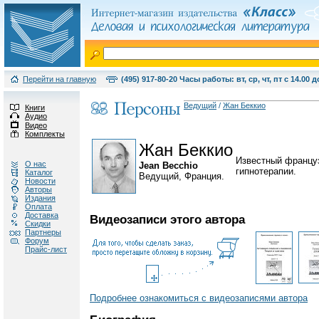
Перейти на главную
(495) 917-80-20 Часы работы: вт, ср, чт, пт с 14.00 д
Ведущий
/
Жан Беккио
Книги
Аудио
Видео
Комплекты
Жан Беккио
Известный француз
О нас
Jean Becchio
гипнотерапии.
Каталог
Ведущий, Франция.
Новости
Авторы
Издания
Оплата
Доставка
Видеозаписи этого автора
Скидки
Партнеры
Форум
Прайс-лист
Подробнее ознакомиться с видеозаписями автора