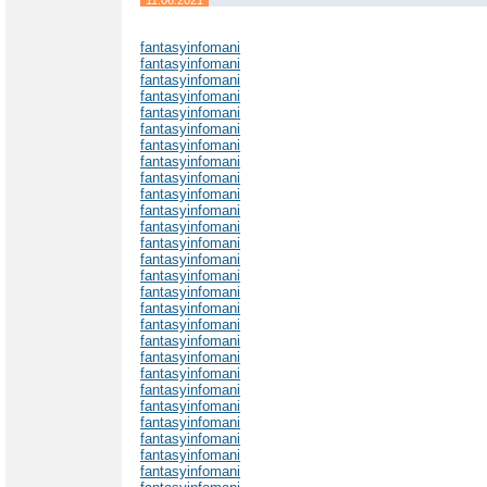
fantasyinfomani
fantasyinfomani
fantasyinfomani
fantasyinfomani
fantasyinfomani
fantasyinfomani
fantasyinfomani
fantasyinfomani
fantasyinfomani
fantasyinfomani
fantasyinfomani
fantasyinfomani
fantasyinfomani
fantasyinfomani
fantasyinfomani
fantasyinfomani
fantasyinfomani
fantasyinfomani
fantasyinfomani
fantasyinfomani
fantasyinfomani
fantasyinfomani
fantasyinfomani
fantasyinfomani
fantasyinfomani
fantasyinfomani
fantasyinfomani