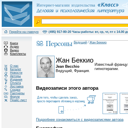
Перейти на главную
(495) 917-80-20 Часы работы: вт, ср, чт, пт с 14.00 д
Ведущий
/
Жан Беккио
Книги
Аудио
Видео
Комплекты
Жан Беккио
Известный француз
О нас
Jean Becchio
гипнотерапии.
Каталог
Ведущий, Франция.
Новости
Авторы
Издания
Оплата
Доставка
Видеозаписи этого автора
Скидки
Партнеры
Форум
Прайс-лист
Подробнее ознакомиться с видеозаписями автора