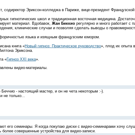
т, содиректор Эриксон-колледжа в Париже, вице-президент Французской
дных гипнотических школ и традиционная восточная медицина. Достаточн
рирует материал. Вдобавок,
Жан Беккио
регулярно и много работает с п
ведения, клинические случаи и позволяя сделать выводы о правомерност
форичностью языка и изящным французским юмором.
сана книга «
Новый гипноз: Практическое руководство
», плод их опыта
Милтона Эриксона.
га «
Гипноз XXI века
».
тавлены видео-материалы.
Беччио - настоящий мастер, и он не чета некоторым :-).
и не только...
ют его семинары. Я когда покупаю диски с видео-семинарами хочу слуша
ь более совершенные устройства для видео-записи.