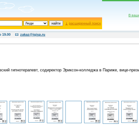
В ваш
расширенный поиск
о 19.00
zakaz@igisp.ru
ский гипнотерапевт, содиректор Эриксон-колледжа в Париже, вице-през