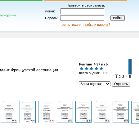
Проверить свои заказы:
Логин:
ей корзине
Пароль:
|
регистрация
забыли пароль?
Рейтинг 4.97 из 5
идент Французской ассоциации
всего оценок - 155
1
2
3
4
5