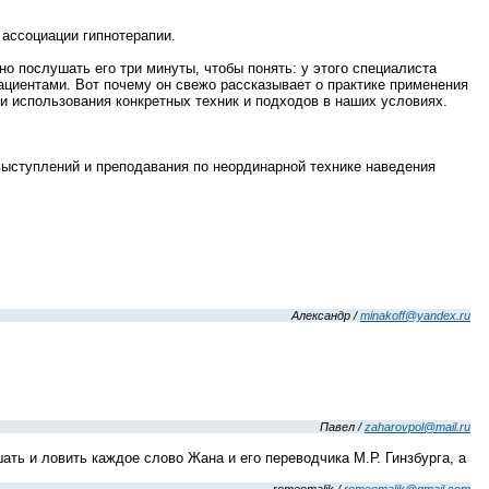
 ассоциации гипнотерапии.
о послушать его три минуты, чтобы понять: у этого специалиста
ациентами. Вот почему он свежо рассказывает о практике применения
и использования конкретных техник и подходов в наших условиях.
 выступлений и преподавания по неординарной технике наведения
Александр /
minakoff@yandex.ru
Павел /
zaharovpol@mail.ru
ть и ловить каждое слово Жана и его переводчика М.Р. Гинзбурга, а
romeomalik /
romeomalik@gmail.com