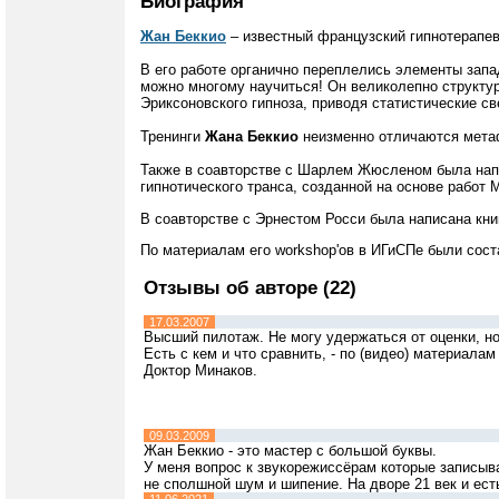
Биография
Жан Беккио
– известный французский гипнотерапев
В его работе органично переплелись элементы запа
можно многому научиться! Он великолепно структу
Эриксоновского гипноза, приводя статистические с
Тренинги
Жана Беккио
неизменно отличаются мета
Также в соавторстве с Шарлем Жюсленом была напи
гипнотического транса, созданной на основе работ 
В соавторстве с Эрнестом Росси была написана кни
По материалам его workshop'ов в ИГиСПе были сос
Отзывы об авторе (22)
17.03.2007
Высший пилотаж. Не могу удержаться от оценки, но 
Есть с кем и что сравнить, - по (видео) материалам 
Доктор Минаков.
09.03.2009
Жан Беккио - это мастер с большой буквы.
У меня вопрос к звукорежиссёрам которые записыва
не сполшной шум и шипение. На дворе 21 век и ест
11.06.2021