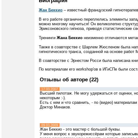
Биография
Жан Беккио
– известный французский гипнотерапев
В его работе органично переплелись элементы запа
можно многому научиться! Он великолепно структу
Эриксоновского гипноза, приводя статистические с
Тренинги
Жана Беккио
неизменно отличаются мета
Также в соавторстве с Шарлем Жюсленом была напи
гипнотического транса, созданной на основе работ 
В соавторстве с Эрнестом Росси была написана кни
По материалам его workshop'ов в ИГиСПе были сос
Отзывы об авторе (22)
17.03.2007
Высший пилотаж. Не могу удержаться от оценки, но
некоторым :-).
Есть с кем и что сравнить, - по (видео) материалам 
Доктор Минаков.
09.03.2009
Жан Беккио - это мастер с большой буквы.
У меня вопрос к звукорежиссёрам которые записыва