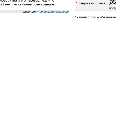
лово Жана и его переводчика М.Р.
*
Защита от спама:
 21 век и есть более совершенные
введ
romeomalik /
romeomalik@gmail.com
*
- поля формы обязатель