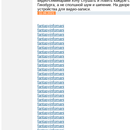
видео-семинарами хочу слушать и ловить каждое с
Гинзбурга, а не сполшной шум и шипение. На дворе
устройства для видео-записи.
11.06.2021
fantasyinfomani
fantasyinfomani
fantasyinfomani
fantasyinfomani
fantasyinfomani
fantasyinfomani
fantasyinfomani
fantasyinfomani
fantasyinfomani
fantasyinfomani
fantasyinfomani
fantasyinfomani
fantasyinfomani
fantasyinfomani
fantasyinfomani
fantasyinfomani
fantasyinfomani
fantasyinfomani
fantasyinfomani
fantasyinfomani
fantasyinfomani
fantasyinfomani
fantasyinfomani
fantasyinfomani