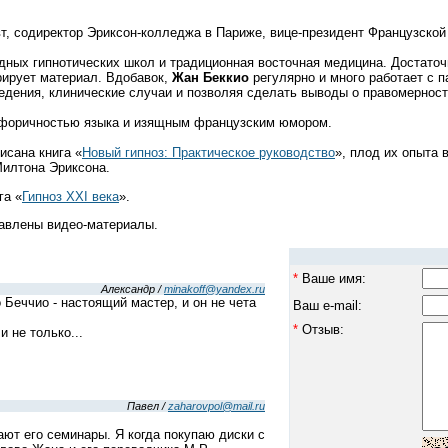
т, содиректор Эриксон-колледжа в Париже, вице-президент Французской
дных гипнотических школ и традиционная восточная медицина. Достаточн
рирует материал. Вдобавок,
Жан Беккио
регулярно и много работает с п
ведения, клинические случаи и позволяя сделать выводы о правомерност
форичностью языка и изящным французским юмором.
сана книга «
Новый гипноз: Практическое руководство
», плод их опыта
Милтона Эриксона.
га «
Гипноз XXI века
».
тавлены видео-материалы.
*
Ваше имя:
Александр /
minakoff@yandex.ru
 Беччио - настоящий мастер, и он не чета
Ваш e-mail:
*
Отзыв:
и не только...
Павел /
zaharovpol@mail.ru
ют его семинары. Я когда покупаю диски с