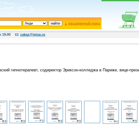
расширенный поиск
о 19.00
zakaz@igisp.ru
ский гипнотерапевт, содиректор Эриксон-колледжа в Париже, вице-през