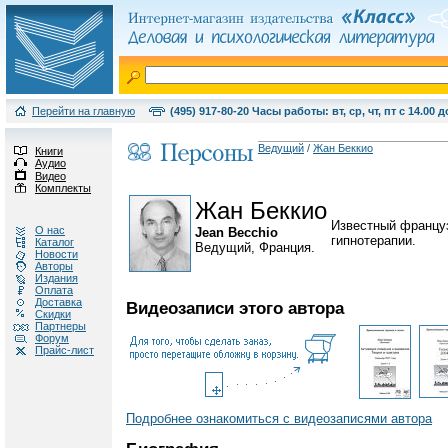
Перейти на главную
(495) 917-80-20 Часы работы: вт, ср, чт, пт с 14.00 д
Ведущий
/
Жан Беккио
Книги
Аудио
Видео
Комплекты
Жан Беккио
Известный француз
О нас
Jean Becchio
гипнотерапии.
Каталог
Ведущий, Франция.
Новости
Авторы
Издания
Оплата
Доставка
Видеозаписи этого автора
Скидки
Партнеры
Форум
Прайс-лист
Подробнее ознакомиться с видеозаписями автора