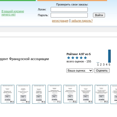
Проверить свои заказы:
Логин:
В вашей корзине
ничего нет
Пароль:
|
регистрация
забыли пароль?
Рейтинг 4.97 из 5
идент Французской ассоциации
всего оценок - 155
1
2
3
4
5