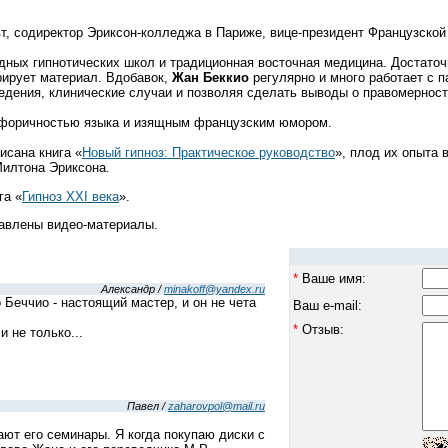
т, содиректор Эриксон-колледжа в Париже, вице-президент Французской
дных гипнотических школ и традиционная восточная медицина. Достаточн
рирует материал. Вдобавок,
Жан Беккио
регулярно и много работает с п
ведения, клинические случаи и позволяя сделать выводы о правомерност
форичностью языка и изящным французским юмором.
сана книга «
Новый гипноз: Практическое руководство
», плод их опыта
Милтона Эриксона.
га «
Гипноз XXI века
».
тавлены видео-материалы.
*
Ваше имя:
Александр /
minakoff@yandex.ru
 Беччио - настоящий мастер, и он не чета
Ваш e-mail:
*
Отзыв:
и не только...
Павел /
zaharovpol@mail.ru
ют его семинары. Я когда покупаю диски с