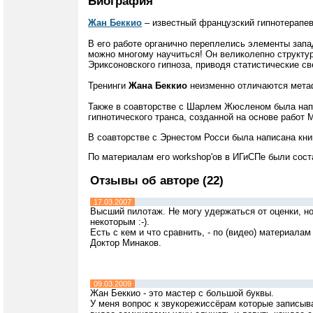
Биография
Жан Беккио
– известный французский гипнотерапев
В его работе органично переплелись элементы запа
можно многому научиться! Он великолепно структу
Эриксоновского гипноза, приводя статистические с
Тренинги
Жана Беккио
неизменно отличаются мета
Также в соавторстве с Шарлем Жюсленом была напи
гипнотического транса, созданной на основе работ 
В соавторстве с Эрнестом Росси была написана кни
По материалам его workshop'ов в ИГиСПе были сос
Отзывы об авторе (22)
17.03.2007
Высший пилотаж. Не могу удержаться от оценки, но
некоторым :-).
Есть с кем и что сравнить, - по (видео) материалам 
Доктор Минаков.
09.03.2009
Жан Беккио - это мастер с большой буквы.
У меня вопрос к звукорежиссёрам которые записыва