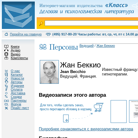
Перейти на главную
(495) 917-80-20 Часы работы: вт, ср, чт, пт с 14.00 д
Ведущий
/
Жан Беккио
Книги
Аудио
Видео
Комплекты
Жан Беккио
Известный француз
О нас
Jean Becchio
гипнотерапии.
Каталог
Ведущий, Франция.
Новости
Авторы
Издания
Оплата
Доставка
Видеозаписи этого автора
Скидки
Партнеры
Форум
Прайс-лист
Подробнее ознакомиться с видеозаписями автора