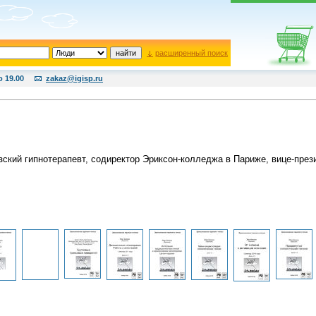
расширенный поиск
о 19.00
zakaz@igisp.ru
ский гипнотерапевт, содиректор Эриксон-колледжа в Париже, вице-през