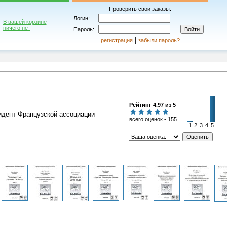
Проверить свои заказы:
Логин:
В вашей корзине
ничего нет
Пароль:
|
регистрация
забыли пароль?
Рейтинг 4.97 из 5
идент Французской ассоциации
всего оценок - 155
1
2
3
4
5