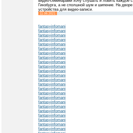
видео-семинарами хочу слушать и ловить каждое с
Гинзбурга, а не сполшной шум и шипение. На дворе
устройства для видео-записи.
11.06.2021
fantasyinfomani
fantasyinfomani
fantasyinfomani
fantasyinfomani
fantasyinfomani
fantasyinfomani
fantasyinfomani
fantasyinfomani
fantasyinfomani
fantasyinfomani
fantasyinfomani
fantasyinfomani
fantasyinfomani
fantasyinfomani
fantasyinfomani
fantasyinfomani
fantasyinfomani
fantasyinfomani
fantasyinfomani
fantasyinfomani
fantasyinfomani
fantasyinfomani
fantasyinfomani
fantasyinfomani