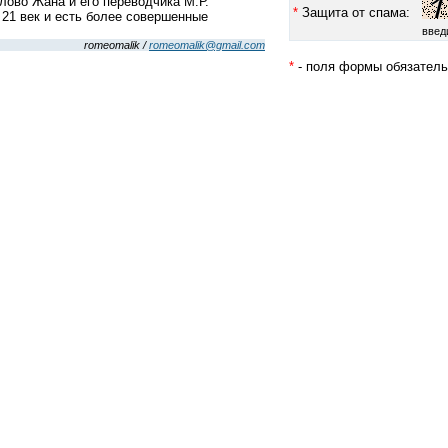
лово Жана и его переводчика М.Р.
*
Защита от спама:
 21 век и есть более совершенные
введ
romeomalik /
romeomalik@gmail.com
*
- поля формы обязатель